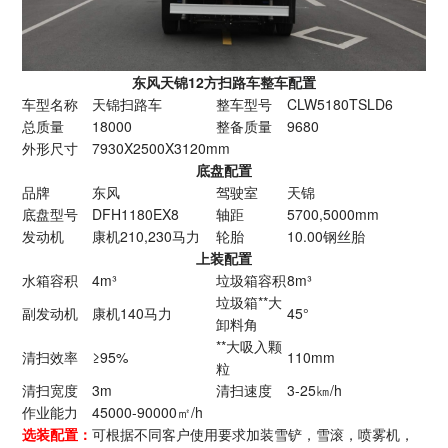
东风天锦12方扫路车整车配置
车型名称
天锦扫路车
整车型号
CLW5180TSLD6
总质量
18000
整备质量
9680
外形尺寸
7930X2500X3120mm
底盘配置
品牌
东风
驾驶室
天锦
底盘型号
DFH1180EX8
轴距
5700,5000mm
发动机
康机210,230马力
轮胎
10.00钢丝胎
上装配置
水箱容积
4m³
垃圾箱容积
8m³
垃圾箱**大
副发动机
康机140马力
45°
卸料角
**大吸入颗
清扫效率
≥95%
110mm
粒
清扫宽度
3m
清扫速度
3-25㎞/h
作业能力
45000-90000㎡/h
选装配置：
可根据不同客户使用要求加装雪铲，雪滚，喷雾机，