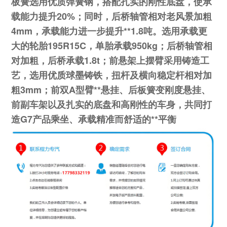
板簧选用优质弹簧钢，搭配扎实的刚性底盘，使承
载能力提升20%；同时，后桥轴管相对老风景加粗
4mm，承载能力进一步提升**1.8吨。选用承载更
大的轮胎195R15C，单胎承载950kg；后桥轴管相
对加粗，后桥承载1.8t；前悬架上摆臂采用铸造工
艺，选用优质球墨铸铁，扭杆及横向稳定杆相对加
粗3mm；前双A型臂**悬挂、后板簧变刚度悬挂、
前副车架以及扎实的底盘和高刚性的车身，共同打
造G7产品乘坐、承载精准而舒适的**平衡