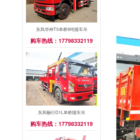
东风华神T5单桥8吨随车吊
购车热线：17798332119
东风畅行D1L单桥随车吊
购车热线：17798332119