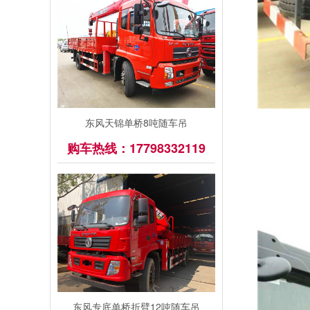
东风天锦单桥8吨随车吊
购车热线：17798332119
东风专底单桥折臂12吨随车吊