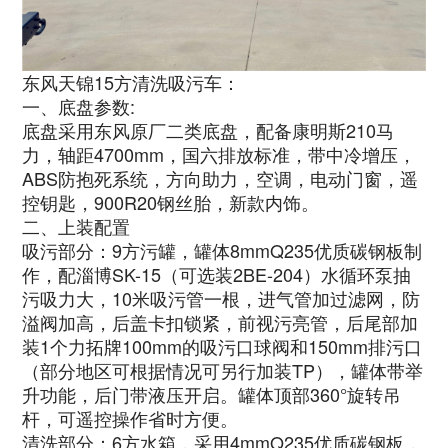
东风天锦15方清洗吸污车：
一、底盘参数:
底盘采用东风原厂二类底盘，配备康明斯210马
力，轴距4700mm，国六排放标准，带中冷增压，
ABS防抱死系统，方向助力，空调，电动门窗，遥
控钥匙，900R20钢丝胎，新款内饰。
二、上装配置
吸污部分：9方污罐，罐体8mmQ235优质碳钢板制
作，配淄博SK-15（可选装2BE-204）水循环泵抽
污吸力大，10米吸污管一根，进气管加过滤网，防
溢阀加高，后盖卡扣锁紧，前视污亮管，后尾部加
装1个力拓牌100mm的吸污口球阀和150mm排污口
（部分地区可根据情况可另行加装TP），罐体带举
升功能，后门带液压开启。罐体顶部360°旋转吊
杆，可遥控操作省时方便。
清洗部分：6方水箱，采用4mmQ235优质碳钢板，