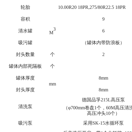
轮胎
10.00R20 18PR,275/80R22.5 18PR
容积
9
3
清水罐
6
M
吸污罐
（罐体内带防浪板）
封头数量
个
2
罐体内部死隔板
个
罐体厚度
8mm
mm
封头厚度
8mm
德国品孚215L高压泵
清洗泵
（φ700mm卷盘1个，60M高压清
高压冲头10个）
吸污泵
采用SK-15水循环泵