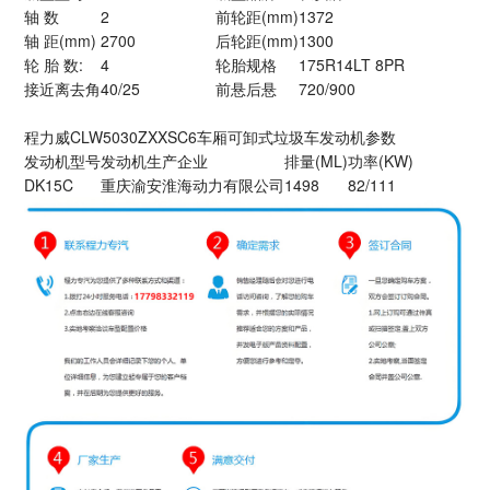
轴 数
2
前轮距(mm)
1372
轴 距(mm)
2700
后轮距(mm)
1300
轮 胎 数:
4
轮胎规格
175R14LT 8PR
接近离去角
40/25
前悬后悬
720/900
程力威CLW5030ZXXSC6车厢可卸式垃圾车发动机参数
发动机型号
发动机生产企业
排量(ML)
功率(KW)
DK15C
重庆渝安淮海动力有限公司
1498
82/111