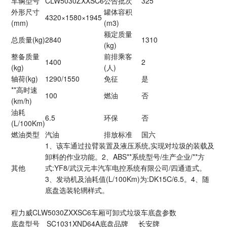
车辆型号
CLW5030ZXXSC6
公告批次
325
外形尺寸
罐体容积
4320×1580×1945
(mm)
(m3)
额定质量
总质量(kg)
2840
1310
(kg)
整备质量
前排乘客
1400
2
(kg)
(人)
轴荷(kg)
1290/1550
免征
是
**高时速
100
燃油
否
(km/h)
油耗
6.5
环保
否
(L/100Km)
燃油类型
汽油
排放标准
国六
1、该车通过拉臂装置及液压系统,实现对垃圾的装载及
卸料的作业功能。2、ABS**系统型号/生产企业/**方
其他
式:YF8/武汉元丰汽车电控系统有限公司/四通道式。
3、发动机及油耗值(L/100Km)为:DK15C/6.5。4、随
底盘选装轮辋样式。
程力威CLW5030ZXXSC6车厢可卸式垃圾车底盘参数
底盘型号
SC1031XND64A
底盘品牌
长安牌