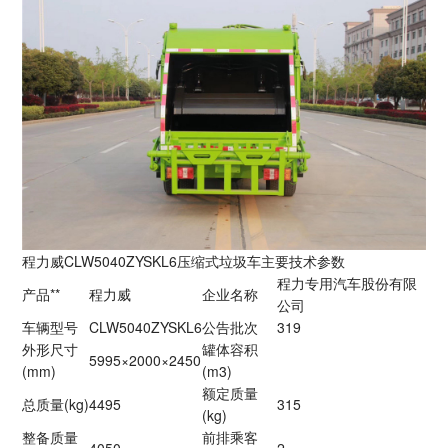
程力威CLW5040ZYSKL6压缩式垃圾车主要技术参数
程力专用汽车股份有限
产品**
程力威
企业名称
公司
车辆型号
CLW5040ZYSKL6
公告批次
319
外形尺寸
罐体容积
5995×2000×2450
(mm)
(m3)
额定质量
总质量(kg)
4495
315
(kg)
整备质量
前排乘客
4050
2