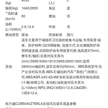
(kg)
(人)
轴荷(kg)
1640/2855
免征
是
**高时速
80
燃油
否
(km/h)
油耗
2.8,12.6
环保
否
(L/100Km)
燃油类型
柴油
排放标准
国六
该车主要用于城镇环卫垃圾的收集与运输,专用装置:箱
体。防护材料:Q235B碳钢, 连接方式:左右侧面防护采
用焊接连接,后部防护由专用装置代替,地高度470mm。
整车长/轴距/后悬对应关系为
(mm):5995/3060/1810;5995/2800/1820;选用
其他
2800mm轴距时,该车后伸为250mm。ABS系统型号/生
产企业对应关系:ABS-E/威伯科汽车**系统(**)有限公
司;ABS/ASR-24V-4S/4M/东科克诺尔商用车制动系统
(十堰)有限公司. 发动机/油耗值对应关系为
(L/100km):WP2.3NQ130E61/12.8,CA4DB1-
13E6/12.6。
程力威CLW5040ZYSKL6压缩式垃圾车底盘参数