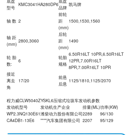
底盘
底盘
KMC3041HA280DP6
凯马牌
型号
品牌
前轮
轴 数
2
距
1500,1530,1560
(mm)
后轮
轴 距
2800,3060
距
1490
(mm)
(mm)
6.50R16LT 10PR,6.50R16LT
轮 胎
轮胎
6
12PR,7.00R16LT
数:
规格
8PR,7.00R16LT 10PR
接近
前悬
离去
17/20
1125/1810,1125/2070
后悬
角
程力威CLW5040ZYSKL6压缩式垃圾车发动机参数
发动机型号
发动机生产企业
排量(ML)
功率(KW)
WP2.3NQ130E61
潍柴动力股份有限公司
2289
96/130
CA4DB1-13E6
****汽车集团有限公司
2207
95/129