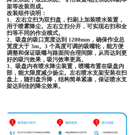
架等改装而成。
改装组件说明：
1
、左右立扫为双扫盘，扫刷上加装喷水装置，
用于喷雾降尘。左右立
扫分开，可实现右扫和全
扫等不同的作业模式。
2
、吸盘的吸口宽度达到
1200mm
，确保作业总
宽度大于
3m
。
3
个高度
可调的吸嘴轮，能方便
调整和保证吸嘴与路面间合理间隙，从而达到
更
好的吸污效果，吸污效率更高。
3
、吸盘内有喷水降尘装置，喷嘴布置在吸盘内
部，能大限度减少
扬尘。左右喷水支架安装在扫
盘上，随扫盘升降，结构简单紧凑，保
证喷水支
架达到佳的降尘效果。