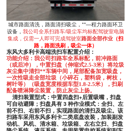
城市路面清洗，路面清扫吸尘，**
—
程力路面环卫
设备，
我公司全系扫路车
/
吸尘车均标配驾驶室电脑
集成，仅需一人即可完成驾驶室
路面全部作业
（扫
路，路面洗刷，吸尘一体）
东风大多利卡高端洗扫车配置介绍：
功能介绍：我公司扫路车全系标配，前冲路面
（或后冲），中置扫盘（伸缩式2.5-3米）将垃圾
灰尘集中清扫**车辆中间，尾部配备加宽吸盘，
一次性吸走全部垃圾（小碎石，塑料袋，树枝，
树叶等）（吸盘宽度根据车型1.8-2.5米
），扫刷
配备喷淋降尘装置，防止灰尘上扬。
+
清扫装置型式：中置四盘扫
后置吸嘴，扫盘
3
可自动避障；扫盘具有
种作业模式：全扫、左
前不扫、
右前不扫，实现路面的清扫及吸尘。
该
扫路车采用东风多利卡二类底盘改装，加装副发
动机、风机、
清水箱、垃圾箱、左右立扫、扫盘
降尘系统，液压系统、专用装置电
控系统和副车