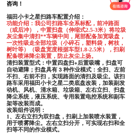
咨询！
福田小卡之星扫路车配置介绍：
功能介绍：我公司扫路车全系标配，前冲路面
（或后冲），中置扫盘（伸缩式2.5-3米）将垃圾
灰尘集中清扫**车辆中间，尾部配备加宽吸盘，
一次性吸走全部垃圾（小碎石，塑料袋，树枝，
树叶等）（吸盘宽度根据车型1.8-2.5米
），扫刷
配备喷淋降尘装置，防止灰尘上扬。
+
清扫装置型式：中置四盘扫
后置吸嘴，扫盘可
3
自动避障；扫盘具有
种作业模式：全扫、左前
不扫、
右前不扫，实现路面的清扫及吸尘。
该扫
路车采用福田小卡之星二类底盘改装，加装副发
动机、风机、
清水箱、垃圾箱、左右立扫、扫盘
降尘系统，液压系统、专用装置电
控系统和副车
架等改装而成。
改装组件说明：
1
、左右立扫为双扫盘，扫刷上加装喷水装置，
用于喷雾降尘。左右立
扫分开，可实现右扫和全
扫等不同的作业模式。