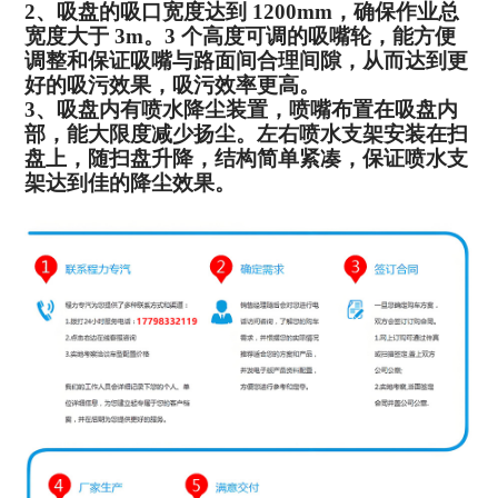
2
、吸盘的吸口宽度达到
1200mm
，确保作业总
宽度大于
3m
。
3
个高度
可调的吸嘴轮，能方便
调整和保证吸嘴与路面间合理间隙，从而达到
更
好的吸污效果，吸污效率更高。
3
、吸盘内有喷水降尘装置，喷嘴布置在吸盘内
部，能大限度减少
扬尘。左右喷水支架安装在扫
盘上，随扫盘升降，结构简单紧凑，保
证喷水支
架达到佳的降尘效果。