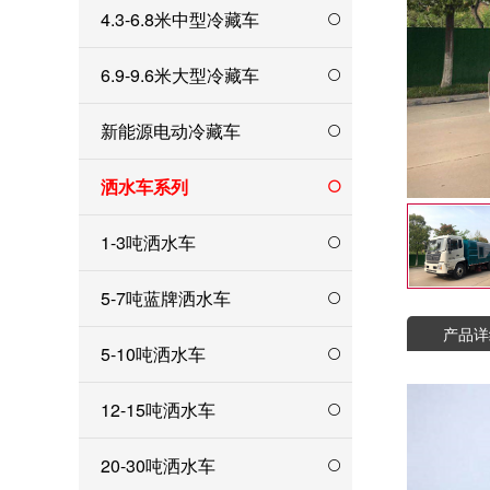
4.3-6.8米中型冷藏车
6.9-9.6米大型冷藏车
新能源电动冷藏车
洒水车系列
1-3吨洒水车
5-7吨蓝牌洒水车
产品详
5-10吨洒水车
12-15吨洒水车
20-30吨洒水车