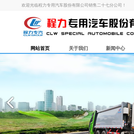
欢迎光临程力专用汽车股份有限公司销售二十七分公司！
网站首页
关于我们
新闻中心