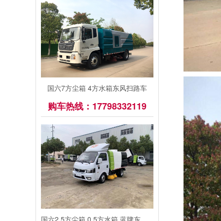
国六7方尘箱 4方水箱东风扫路车
购车热线：17798332119
国六2.5方尘箱 0.5方水箱 蓝牌东风扫路车