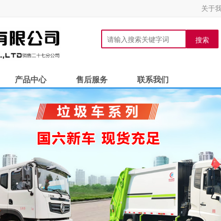
关于
搜索
产品中心
售后服务
联系我们