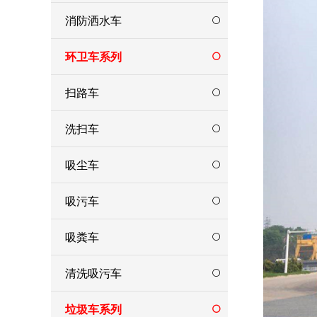
消防洒水车
环卫车系列
扫路车
洗扫车
吸尘车
吸污车
吸粪车
清洗吸污车
垃圾车系列