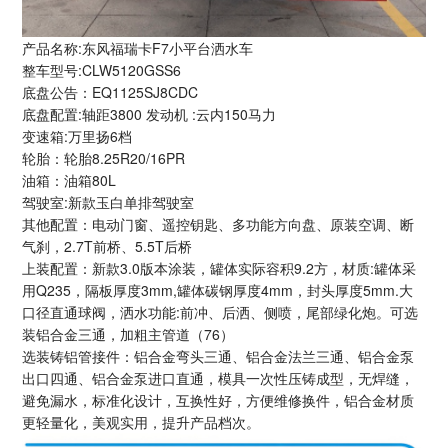
产品名称:东风福瑞卡F7小平台洒水车
整车型号:CLW5120GSS6
底盘公告：EQ1125SJ8CDC
底盘配置:轴距3800 发动机 :云内150马力
变速箱:万里扬6档
轮胎：轮胎8.25R20/16PR
油箱：油箱80L
驾驶室:新款玉白单排驾驶室
其他配置：电动门窗、遥控钥匙、多功能方向盘、原装空调、断
气刹，2.7T前桥、5.5T后桥
上装配置：新款3.0版本涂装，罐体实际容积9.2方，材质:罐体采
用Q235，隔板厚度3mm,罐体碳钢厚度4mm，封头厚度5mm.大
口径直通球阀，洒水功能:前冲、后洒、侧喷，尾部绿化炮。可选
装铝合金三通，加粗主管道（76）
选装铸铝管接件：铝合金弯头三通、铝合金法兰三通、铝合金泵
出口四通、铝合金泵进口直通，模具一次性压铸成型，无焊缝，
避免漏水，标准化设计，互换性好，方便维修换件，铝合金材质
更轻量化，美观实用，提升产品档次。