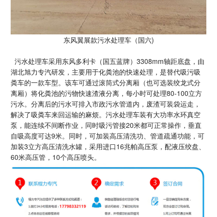
东风翼展款污水处理车（国六)
污水处理车采用东风多利卡（国五蓝牌）3308mm轴距底盘，由
湖北旭力专汽研发，主要用于化粪池的快速处理，是替代吸污吸
粪车的一款车型。该车可通过滚筒式分离厢（也可选装绞龙式分
离厢）将化粪池的污物快速渣液分离，每小时可处理80-100立方
污水。分离后的污水可排入市政污水管道内，废渣可装袋运走，
解决了吸粪车来回运输的麻烦。污水处理车装有大功率水环真空
泵，能连续不间断作业，同时吸污管接20米都可正常操作，垂直
自吸高度可达9米。同时，可加装高压清洗功、管道疏通功能，可
加装3立方高压清洗水罐，采用进口16兆帕高压泵，配液压绞盘、
60米高压管，10个高压喷头。