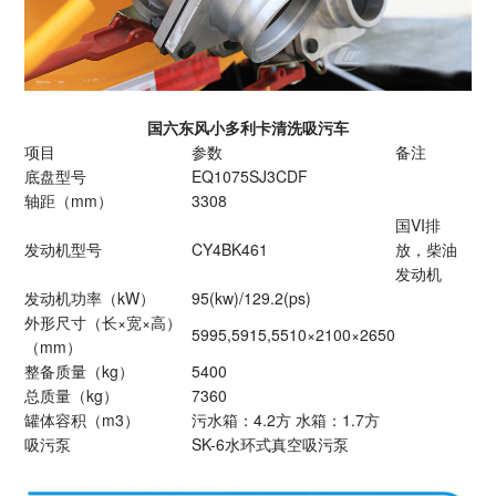
国六东风小多利卡清洗吸污车
项目
参数
备注
底盘型号
EQ1075SJ3CDF
轴距（mm）
3308
国VI排
发动机型号
CY4BK461
放，柴油
发动机
发动机功率（kW）
95(kw)/129.2(ps)
外形尺寸（长×宽×高）
5995,5915,5510×2100×2650
（mm）
整备质量（kg）
5400
总质量（kg）
7360
罐体容积（m3）
污水箱：4.2方 水箱：1.7方
吸污泵
SK-6水环式真空吸污泵