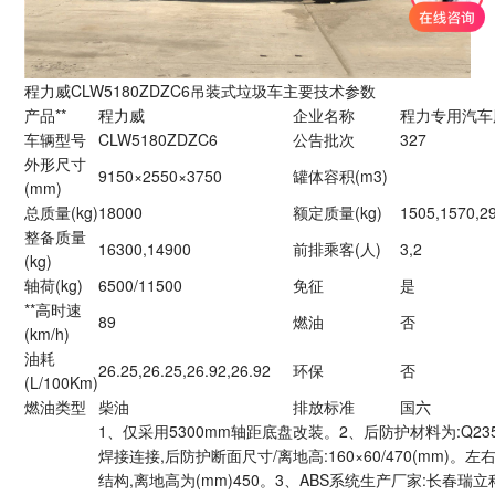
程力威CLW5180ZDZC6吊装式垃圾车主要技术参数
产品**
程力威
企业名称
程力专用汽车
车辆型号
CLW5180ZDZC6
公告批次
327
外形尺寸
9150×2550×3750
罐体容积(m3)
(mm)
总质量(kg)
18000
额定质量(kg)
1505,1570,2
整备质量
16300,14900
前排乘客(人)
3,2
(kg)
轴荷(kg)
6500/11500
免征
是
**高时速
89
燃油
否
(km/h)
油耗
26.25,26.25,26.92,26.92
环保
否
(L/100Km)
燃油类型
柴油
排放标准
国六
1、仅采用5300mm轴距底盘改装。2、后防护材料为:Q23
焊接连接,后防护断面尺寸/离地高:160×60/470(mm)。
结构,离地高为(mm)450。3、ABS系统生产厂家:长春瑞