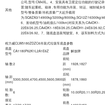
公司,型号:CM4XL。4、安装具有卫星定位功能的行驶记
置:随车起重机、箱体 ,专用功能为吊装、转运、倾卸城乡生
其他
型号/整备质量/吊机质量/**大起升载荷
为:SQ8ZA3/14900kg/3200kg/8000kg,SQ12Z/16300kg/4
6、发动机型号/油耗值(L/100km)对应关系为:CA4DK1-
22E6/26.25,CA4DK1-18E6/26.25,CA6DH1-24E6/26.92,
22E6/26.92。7、随底盘选装驾驶室。8、该车卸料方式
程力威CLW5180ZDZC6吊装式垃圾车底盘参数
底盘
底盘
CA1180P62K1L2A1E6Z
解放牌
型号
品牌
前轮
轴 数
2
距
1928,1827
(mm)
后轮
轴 距
5300,5000,4700,4500,5600,5800
距
1878,1860
(mm)
(mm)
轮 胎
轮胎
6
10.00R20,11.00R20,2
数:
规格
接近
前悬