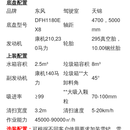
底盘配置
品牌
东风
驾驶室
天锦
DFH1180E
4700，5000
底盘型号
轴距
X8
mm
康机210,23
295真空胎，
发动机
轮胎
0马力
10.00钢丝胎
上装配置
水箱容积
2.5m³
垃圾箱容积
8m³
康机140马
垃圾箱**大
副发动机
45°
力
卸料角
**大吸入颗
吸进率
≥99
70-100mm
粒
清扫宽度
3.2m
清扫速度
5-20km/h
作业能力
45000-90000㎡/h
可根据不同客户使用要求加装雪铲，雪
选装配置：