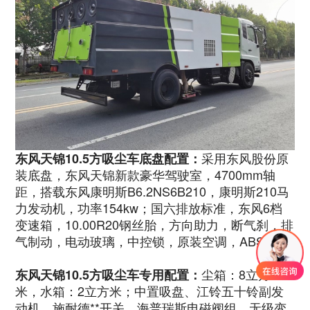
采用东风股份原
东风天锦10.5方吸尘车底盘配置：
装底盘，东风天锦新款豪华驾驶室，4700mm轴
距，搭载东风康明斯B6.2NS6B210，康明斯210马
力发动机，功率154kw；国六排放标准，东风6档
变速箱，10.00R20钢丝胎，方向助力，断气刹，排
气制动，电动玻璃，中控锁，原装空调，ABS。
尘箱：8立方
东风天锦10.5方吸尘车专用配置：
米，水箱：2立方米；中置吸盘、江铃五十铃副发
动机、施耐德**开关、海普瑞斯电磁阀组、无级变